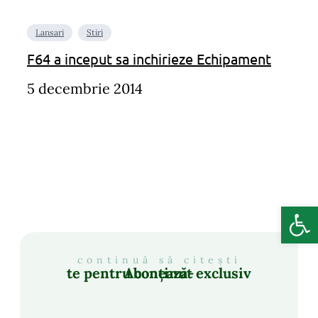
Lansari
Stiri
F64 a inceput sa inchirieze Echipament
5 decembrie 2014
Deschide b
continuă să citești
Abonează-te pentru conținut exclusiv