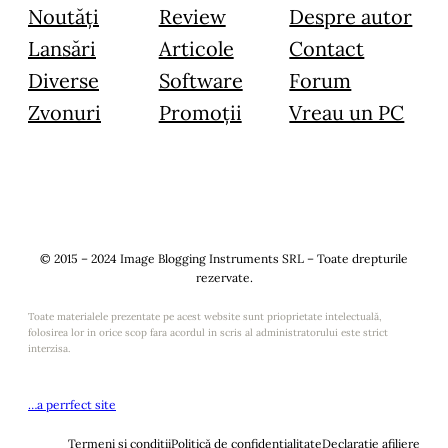
Noutăți
Review
Despre autor
Lansări
Articole
Contact
Diverse
Software
Forum
Zvonuri
Promoții
Vreau un PC
© 2015 – 2024 Image Blogging Instruments SRL – Toate drepturile
rezervate.
Toate materialele prezentate pe acest website sunt prioprietate intelectuală,
folosirea lor in orice scop fara acordul in scris al administratorului este strict
interzisa.
…a perrfect site
Termeni și condiții
Politică de confidențialitate
Declarație afiliere