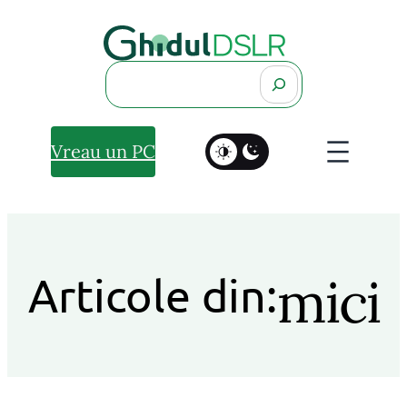
Search
Vreau un PC
mici
Articole din: