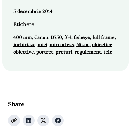
5 decembrie 2014
Etichete
400 mm
, 
Canon
, 
D750
, 
f64
, 
fisheye
, 
full frame
, 
inchiriaza
, 
mici
, 
mirrorless
, 
Nikon
, 
obiectice
, 
obiective
, 
portret
, 
preturi
, 
regulement
, 
tele
Share