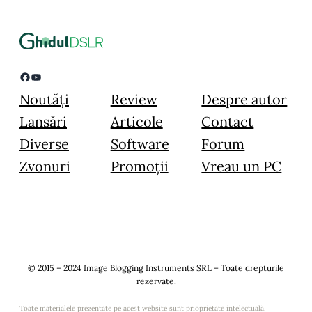
Facebook
YouTube
Noutăți
Review
Despre autor
Lansări
Articole
Contact
Diverse
Software
Forum
Zvonuri
Promoții
Vreau un PC
© 2015 – 2024 Image Blogging Instruments SRL – Toate drepturile
rezervate.
Toate materialele prezentate pe acest website sunt prioprietate intelectuală,