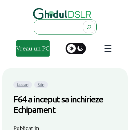
Search
Vreau un PC
Lansari
Stiri
F64 a inceput sa inchirieze
Echipament
Publicat in