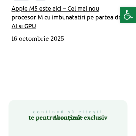
Deschide b
Apple M5 este aici – Cel mai nou
procesor M cu imbunatatiri pe partea de
AI si GPU
16 octombrie 2025
continuă să citești
Abonează-te pentru conținut exclusiv