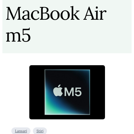
MacBook Air
m5
Lansari
Stiri