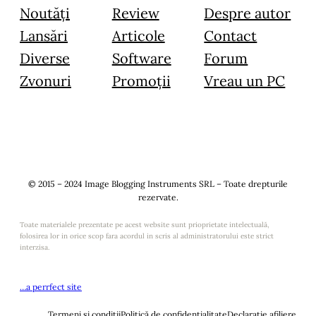
Noutăți
Review
Despre autor
Lansări
Articole
Contact
Diverse
Software
Forum
Zvonuri
Promoții
Vreau un PC
© 2015 – 2024 Image Blogging Instruments SRL – Toate drepturile
rezervate.
Toate materialele prezentate pe acest website sunt prioprietate intelectuală,
folosirea lor in orice scop fara acordul in scris al administratorului este strict
interzisa.
…a perrfect site
Termeni și condiții
Politică de confidențialitate
Declarație afiliere