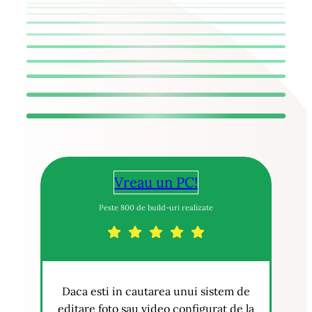
Vreau un PC!
Peste 800 de build-uri realizate
Daca esti in cautarea unui sistem de
editare foto sau video configurat de la