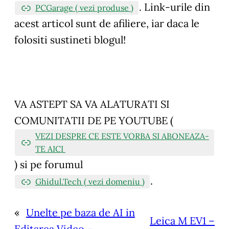
.
Link-urile din
PCGarage ( vezi produse )
acest articol sunt de afiliere, iar daca le
folositi sustineti blogul!
VA ASTEPT SA VA ALATURATI SI
COMUNITATII DE PE YOUTUBE (
VEZI DESPRE CE ESTE VORBA SI ABONEAZA-
TE AICI
)
si pe forumul
.
Ghidul.Tech ( vezi domeniu )
«
Unelte pe baza de AI in
Leica M EV1 –
Editarea Video –