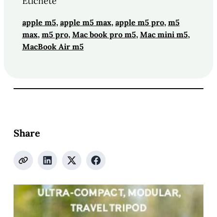
Etichete
apple m5
, 
apple m5 max
, 
apple m5 pro
, 
m5
max
, 
m5 pro
, 
Mac book pro m5
, 
Mac mini m5
, 
MacBook Air m5
Share