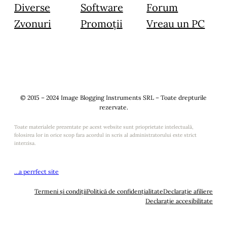
Diverse
Software
Forum
Zvonuri
Promoții
Vreau un PC
© 2015 – 2024 Image Blogging Instruments SRL – Toate drepturile
rezervate.
Toate materialele prezentate pe acest website sunt prioprietate intelectuală,
folosirea lor in orice scop fara acordul in scris al administratorului este strict
interzisa.
…a perrfect site
Termeni și condiții
Politică de confidențialitate
Declarație afiliere
Declarație accesibilitate