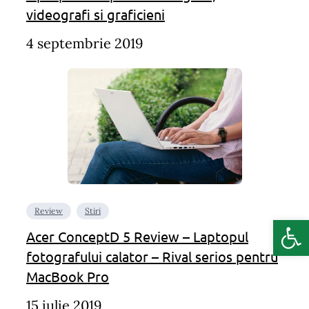
videografi si graficieni
4 septembrie 2019
Review
Stiri
Deschide b
Acer ConceptD 5 Review – Laptopul
fotografului calator – Rival serios pentru
MacBook Pro
15 iulie 2019