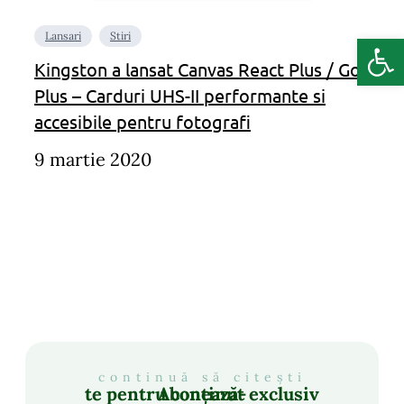
Deschide b
Lansari
Stiri
Kingston a lansat Canvas React Plus / Go
Plus – Carduri UHS-II performante si
accesibile pentru fotografi
9 martie 2020
continuă să citești
Abonează-te pentru conținut exclusiv