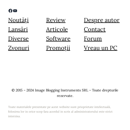
Facebook
YouTube
Noutăți
Review
Despre autor
Lansări
Articole
Contact
Diverse
Software
Forum
Zvonuri
Promoții
Vreau un PC
© 2015 – 2024 Image Blogging Instruments SRL – Toate drepturile
rezervate.
Toate materialele prezentate pe acest website sunt prioprietate intelectuală,
folosirea lor in orice scop fara acordul in scris al administratorului este strict
interzisa.