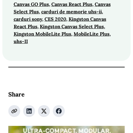
Canvas GO Plus
, 
Canvas React Plus
, 
Canvas
Select Plus
, 
carduri de memorie uhs-ii
, 
carduri sony
, 
CES 2020
, 
Kingston Canvas
React Plus
, 
Kingston Canvas Select Plus
, 
Kingston MobileLite Plus
, 
MobileLite Plus
, 
uhs-II
Share