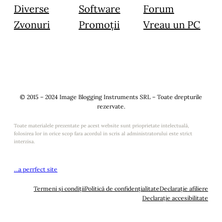
Diverse
Software
Forum
Zvonuri
Promoții
Vreau un PC
© 2015 – 2024 Image Blogging Instruments SRL – Toate drepturile
rezervate.
Toate materialele prezentate pe acest website sunt prioprietate intelectuală,
folosirea lor in orice scop fara acordul in scris al administratorului este strict
interzisa.
…a perrfect site
Termeni și condiții
Politică de confidențialitate
Declarație afiliere
Declarație accesibilitate