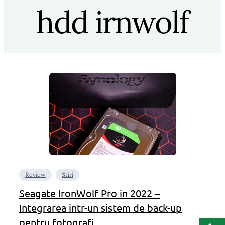
hdd irnwolf
Review
Stiri
Seagate IronWolf Pro in 2022 –
Integrarea intr-un sistem de back-up
Deschide b
pentru fotografi