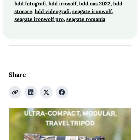
hdd fotografi
, 
hdd irnwolf
, 
hdd nas 2022
, 
hdd
stocare
, 
hdd videografi
, 
seagate ironwolf
, 
seagate ironwolf pro
, 
seagate romania
Share