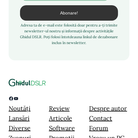
Adresa ta de e-mail este folosită doar pentru a-ți trimite
newsletter-ul nostru și informații despre activitățile
Ghidul DSLR. Poți folosi întotdeauna linkul de dezabonare
inclus în newsletter.
Facebook
YouTube
Noutăți
Review
Despre autor
Lansări
Articole
Contact
Diverse
Software
Forum
Zvonuri
Promoții
Vreau un PC