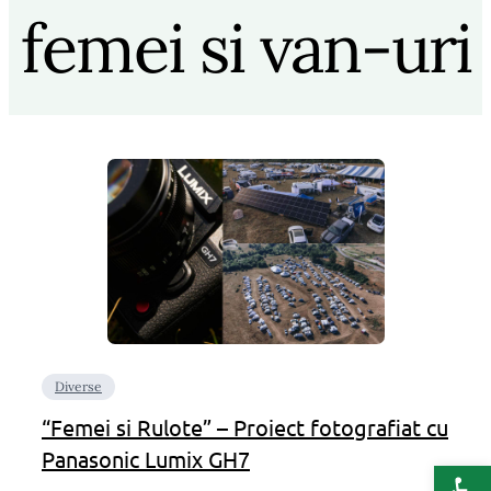
femei si van-uri
Diverse
“Femei si Rulote” – Proiect fotografiat cu
Panasonic Lumix GH7
Deschide b