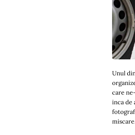
Unul din
organize
care ne-
inca de 
fotograf
miscare,