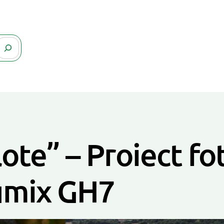
ote” – Proiect fo
umix GH7