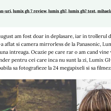
an-uri
, 
lumix gh 7 review
, 
lumix gh7
, 
lumix gh7 test
, 
mihael
august am fost doar in deplasare, iar in trollerul
-a aflat si camera mirrorless de la Panasonic, L
luna intreaga. Ocazie pe care rar o am cand vin
der pentru cei care inca nu sunt la zi, Lumix G
bila sa fotografieze la 24 megapixeli si sa filmez