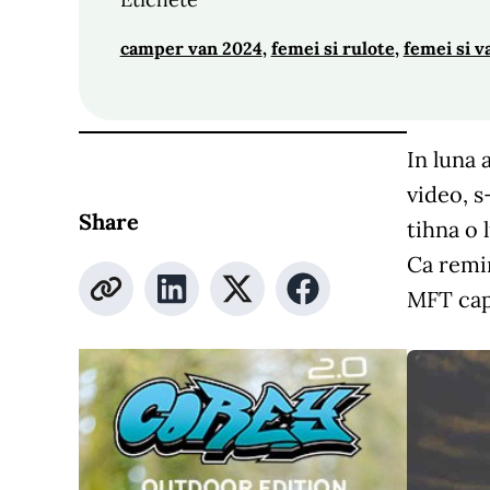
camper van 2024
, 
femei si rulote
, 
femei si v
In luna 
video, s
Share
tihna o 
Ca remin
MFT capa