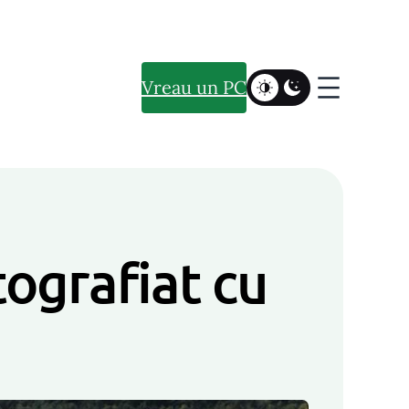
Vreau un PC
tografiat cu