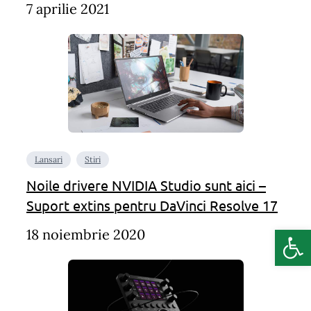
7 aprilie 2021
Lansari
Stiri
Noile drivere NVIDIA Studio sunt aici –
Suport extins pentru DaVinci Resolve 17
Deschide b
18 noiembrie 2020