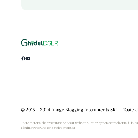
Facebook
YouTube
© 2015 – 2024 Image Blogging Instruments SRL – Toate dr
Toate materialele prezentate pe acest website sunt prioprietate intelectuală, folosi
administratorului este strict interzisa.