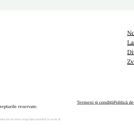
No
La
Di
Zv
Termeni și condiții
Politică de
epturile rezervate.
rea lor in orice scop fara acordul in scris al