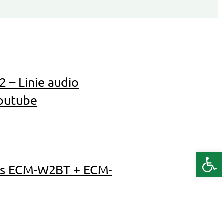
– Linie audio
youtube
Deschide b
ess ECM-W2BT + ECM-