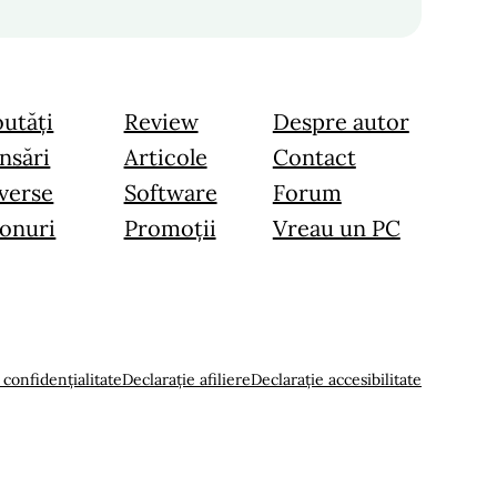
utăți
Review
Despre autor
nsări
Articole
Contact
verse
Software
Forum
onuri
Promoții
Vreau un PC
 confidențialitate
Declarație afiliere
Declarație accesibilitate