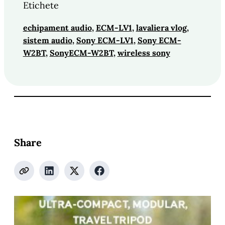
Etichete
echipament audio
, 
ECM-LV1
, 
lavaliera vlog
, 
sistem audio
, 
Sony ECM-LV1
, 
Sony ECM-
W2BT
, 
SonyECM-W2BT
, 
wireless sony
Share