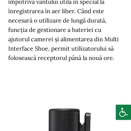
împotriva vântului utilă în special la
înregistrarea în aer liber. Când este
necesară o utilizare de lungă durată,
funcția de gestionare a bateriei cu
ajutorul camerei și alimentarea din Multi
Interface Shoe, permit utilizatorului să
folosească receptorul până la nouă ore.
Deschide b