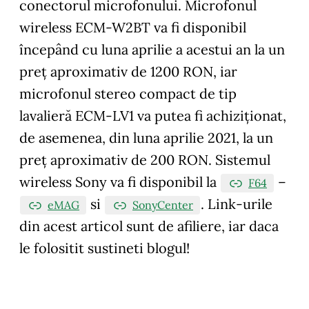
conectorul microfonului. Microfonul
wireless ECM-W2BT va fi disponibil
începând cu luna aprilie a acestui an la un
preț aproximativ de 1200 RON, iar
microfonul stereo compact de tip
lavalieră ECM-LV1 va putea fi achiziționat,
de asemenea, din luna aprilie 2021, la un
preț aproximativ de 200 RON. Sistemul
wireless Sony va fi disponibil la
–
F64
si
.
Link-urile
eMAG
SonyCenter
din acest articol sunt de afiliere, iar daca
le folositit sustineti blogul!