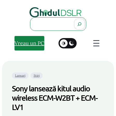
Search
Vreau un PC
Lansari
Stiri
Sony lansează kitul audio
wireless ECM-W2BT + ECM-
LV1