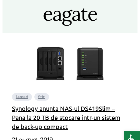
eagate
Lansari
Stiri
Synology anunta NAS-ul DS419Slim –
Pana la 20 TB de stocare intr-un sistem
de back-up compact
Deschide b
21 august 2019