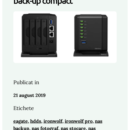
back-up compact
Publicat in
21 august 2019
Etichete
eagate
, 
hdds
, 
ironwolf
, 
ironwolf pro
, 
nas
backup
, 
nas fotograf
, 
nas stocare
, 
nas