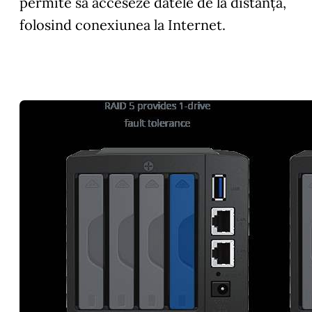
permite să acceseze datele de la distanță,
folosind conexiunea la Internet.