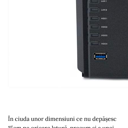
În ciuda unor dimensiuni ce nu depășesc
15cm pe oricare latură, precum și a unei