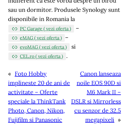
indiferent că este vorba despre un birou
sau un dormitor. Produsele Synology sunt
disponibile in Romania la
–
PC Garage ( vezi oferta )
–
eMAG ( vezi oferta )
si
evoMAG ( vezi oferta )
.
CEL.ro ( vezi oferta )
«
Foto Hobby
Canon lanseaza
implineste 20 de ani de
noile EOS 90D si
activitate – Oferte
M6 Mark II –
speciale la ThinkTank
DSLR si Mirrorless
Photo, Canon, Nikon,
cu senzor de 32.5
Fujifilm si Panasonic
megapixeli
»