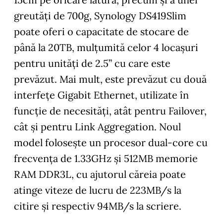
greutăți de 700g, Synology DS419Slim
poate oferi o capacitate de stocare de
până la 20TB, mulțumită celor 4 locașuri
pentru unități de 2.5” cu care este
prevăzut. Mai mult, este prevăzut cu două
interfețe Gigabit Ethernet, utilizate în
funcție de necesități, atât pentru Failover,
cât și pentru Link Aggregation. Noul
model folosește un procesor dual-core cu
frecvența de 1.33GHz și 512MB memorie
RAM DDR3L, cu ajutorul căreia poate
atinge viteze de lucru de 223MB/s la
citire și respectiv 94MB/s la scriere.