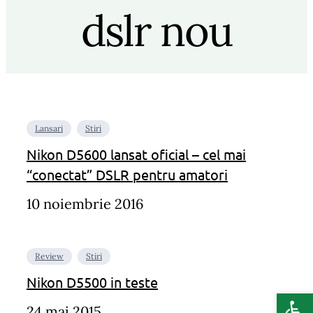
dslr nou
Lansari
Stiri
Nikon D5600 lansat oficial – cel mai
“conectat” DSLR pentru amatori
10 noiembrie 2016
Review
Stiri
Nikon D5500 in teste
Deschide b
24 mai 2015