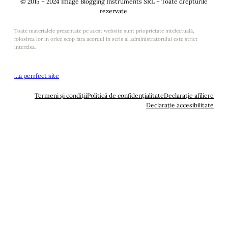
© 2015 – 2024 Image Blogging Instruments SRL – Toate drepturile
rezervate.
Toate materialele prezentate pe acest website sunt prioprietate intelectuală,
folosirea lor in orice scop fara acordul in scris al administratorului este strict
interzisa.
…a perrfect site
Termeni și condiții
Politică de confidențialitate
Declarație afiliere
Declarație accesibilitate