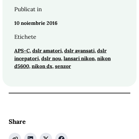
Publicat in
10 noiembrie 2016
Etichete
APS-C
, 
dslr amatori
, 
dslr avansati
, 
dslr
incepatori
, 
dslr nou
, 
lansari nikon
, 
nikon
d5600
, 
nikon dx
, 
senzor
Share