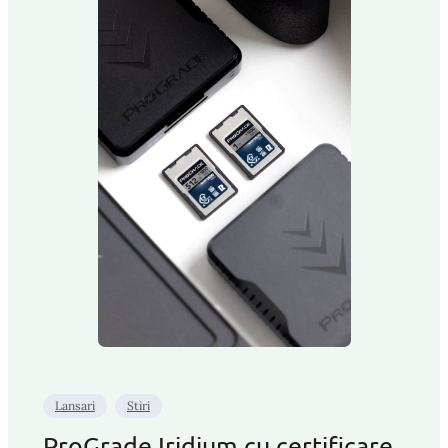
Lansari
Stiri
ProGrade Iridium cu certificare