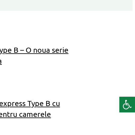
ype B – O noua serie
a
Deschide b
express Type B cu
pentru camerele