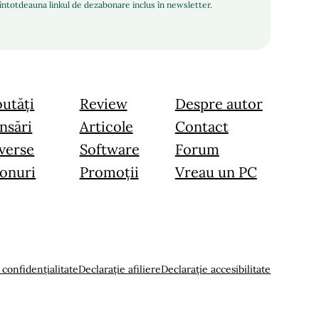
i întotdeauna linkul de dezabonare inclus în newsletter.
utăți
Review
Despre autor
nsări
Articole
Contact
verse
Software
Forum
onuri
Promoții
Vreau un PC
 confidențialitate
Declarație afiliere
Declarație accesibilitate