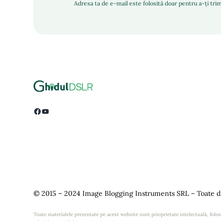
Adresa ta de e-mail este folosită doar pentru a-ți trim
Facebook
YouTube
© 2015 – 2024 Image Blogging Instruments SRL – Toate dr
Toate materialele prezentate pe acest website sunt prioprietate intelectuală, folosi