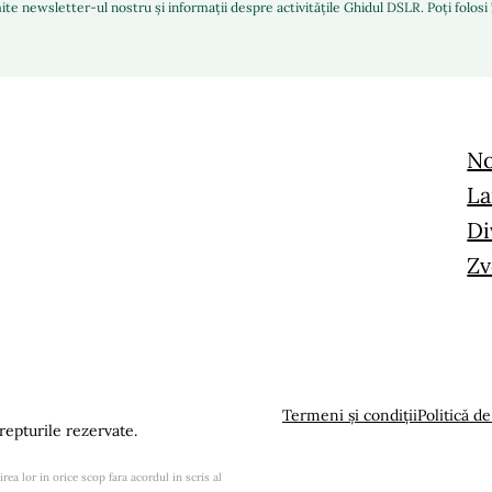
ite newsletter-ul nostru și informații despre activitățile Ghidul DSLR. Poți folos
No
La
Di
Zv
Termeni și condiții
Politică de
epturile rezervate.
rea lor in orice scop fara acordul in scris al