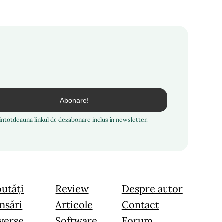
i întotdeauna linkul de dezabonare inclus în newsletter.
utăți
Review
Despre autor
nsări
Articole
Contact
verse
Software
Forum