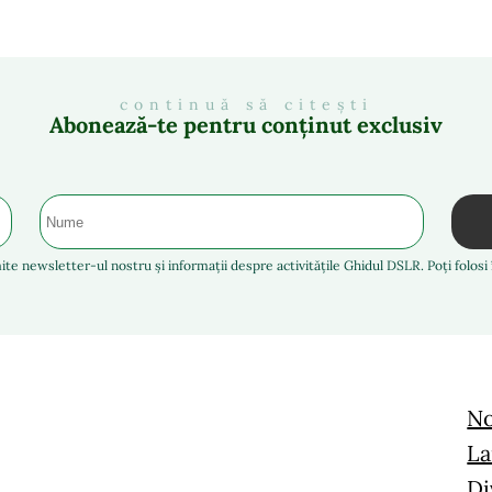
continuă să citești
Abonează-te pentru conținut exclusiv
ite newsletter-ul nostru și informații despre activitățile Ghidul DSLR. Poți folos
No
La
Di