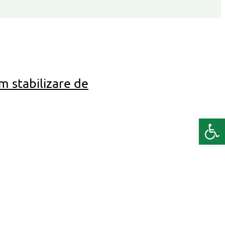
um stabilizare de
Deschide b