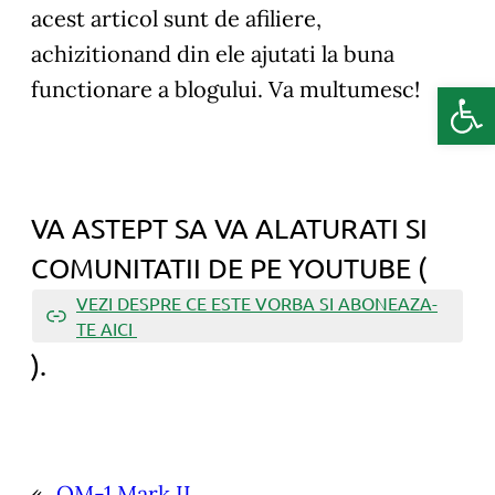
acest articol sunt de afiliere,
achizitionand din ele ajutati la buna
Deschide b
functionare a blogului. Va multumesc!
VA ASTEPT SA VA ALATURATI SI
COMUNITATII DE PE YOUTUBE (
VEZI DESPRE CE ESTE VORBA SI ABONEAZA-
TE AICI
).
«
OM-1 Mark II