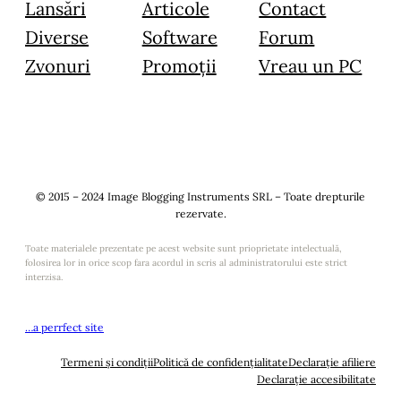
Lansări
Articole
Contact
Diverse
Software
Forum
Zvonuri
Promoții
Vreau un PC
© 2015 – 2024 Image Blogging Instruments SRL – Toate drepturile
rezervate.
Toate materialele prezentate pe acest website sunt prioprietate intelectuală,
folosirea lor in orice scop fara acordul in scris al administratorului este strict
interzisa.
…a perrfect site
Termeni și condiții
Politică de confidențialitate
Declarație afiliere
Declarație accesibilitate