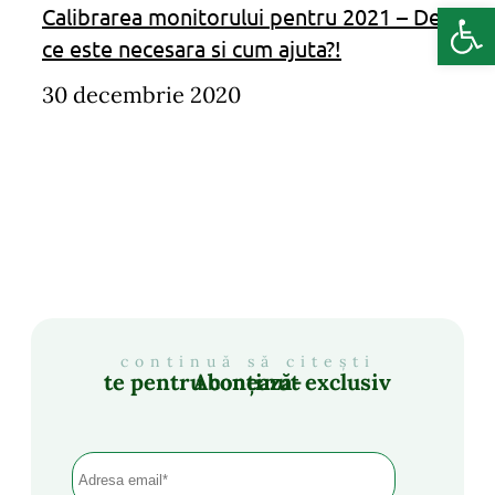
Deschide b
Calibrarea monitorului pentru 2021 – De
ce este necesara si cum ajuta?!
30 decembrie 2020
continuă să citești
Abonează-te pentru conținut exclusiv