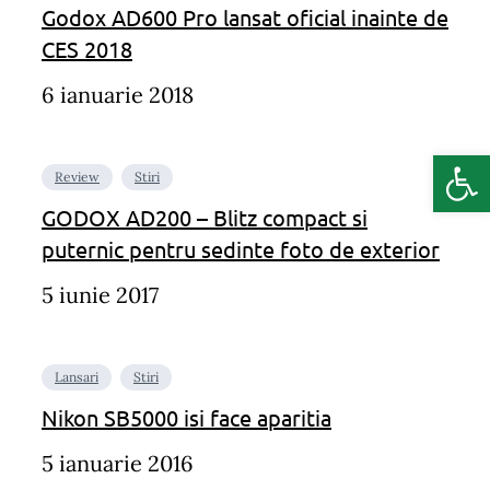
Godox AD600 Pro lansat oficial inainte de
CES 2018
6 ianuarie 2018
Deschide b
Review
Stiri
GODOX AD200 – Blitz compact si
puternic pentru sedinte foto de exterior
5 iunie 2017
Lansari
Stiri
Nikon SB5000 isi face aparitia
5 ianuarie 2016