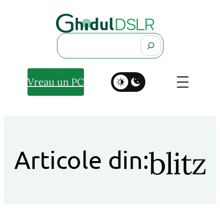
Search
Vreau un PC
blitz
Articole din: