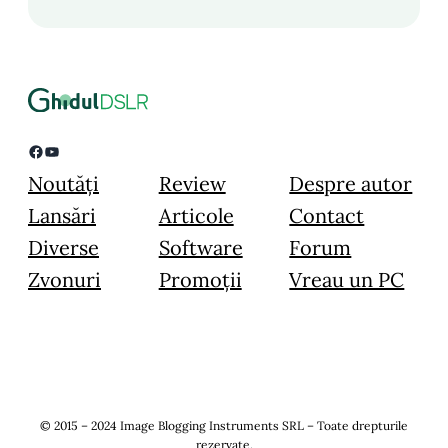
Facebook
YouTube
Noutăți
Review
Despre autor
Lansări
Articole
Contact
Diverse
Software
Forum
Zvonuri
Promoții
Vreau un PC
© 2015 – 2024 Image Blogging Instruments SRL – Toate drepturile
rezervate.