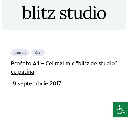
blitz studio
Lansari
Stiri
Profoto A1 – Cel mai mic “blitz de studio”
cu patina
19 septembrie 2017
Deschide b