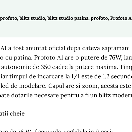
 profoto
, 
blitz studio
, 
blitz studio patina
, 
profoto
, 
Profoto A
A1 a fost anuntat oficial dupa cateva saptamani 
o cu patina. Profoto A1 are o putere de 76W, la
 autonomie de 350 cadre la putere maxima. Timpu
iar timpul de incarcare la 1/1 este de 1.2 secund
 led de modelare. Capul are si zoom, acesta est
oate dotarile necesare pentru a fi un blitz mod
atii cheie
ere de 76 W / secunda, reglabila in 9 pasi;