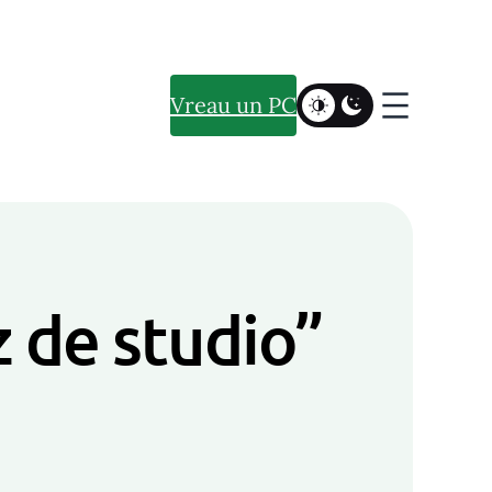
Vreau un PC
z de studio”