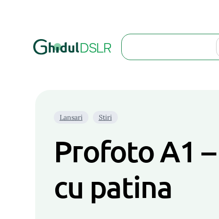
Search
Lansari
Stiri
Profoto A1 – 
cu patina