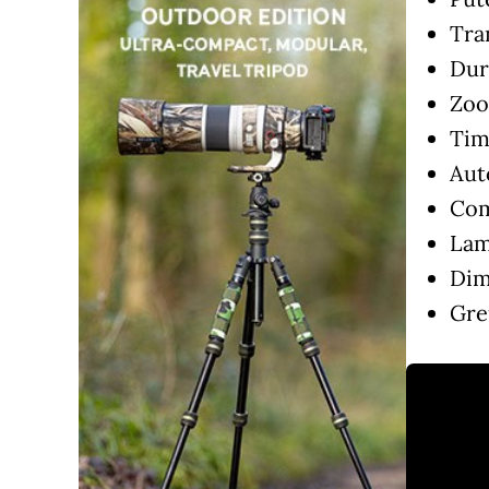
Tra
Dur
Zoo
Tim
Aut
Com
Lam
Dim
Gre