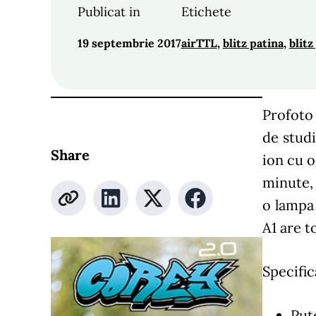
Publicat in
Etichete
19 septembrie 2017
airTTL
, 
blitz patina
, 
blitz
Profoto 
de studi
Share
ion cu o
minute, 
o lampa
A1 are t
Specific
Put