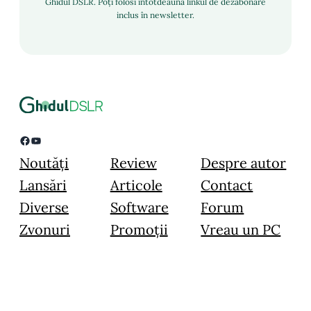
Ghidul DSLR. Poți folosi întotdeauna linkul de dezabonare
inclus în newsletter.
Facebook
YouTube
Noutăți
Review
Despre autor
Lansări
Articole
Contact
Diverse
Software
Forum
Zvonuri
Promoții
Vreau un PC