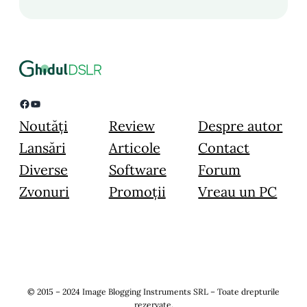
Facebook
YouTube
Noutăți
Review
Despre autor
Lansări
Articole
Contact
Diverse
Software
Forum
Zvonuri
Promoții
Vreau un PC
© 2015 – 2024 Image Blogging Instruments SRL – Toate drepturile
rezervate.