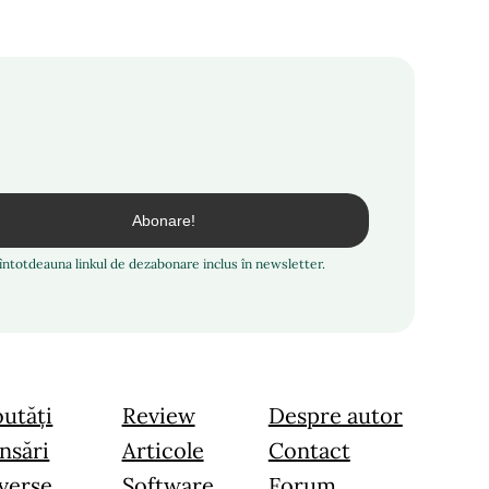
i întotdeauna linkul de dezabonare inclus în newsletter.
utăți
Review
Despre autor
nsări
Articole
Contact
verse
Software
Forum