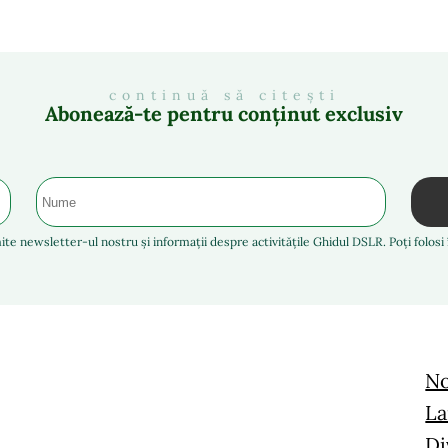
continuă să citești
Abonează-te pentru conținut exclusiv
ite newsletter-ul nostru și informații despre activitățile Ghidul DSLR. Poți folos
No
La
Di