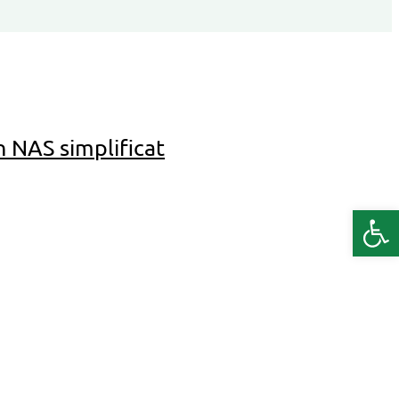
 NAS simplificat
Deschide b