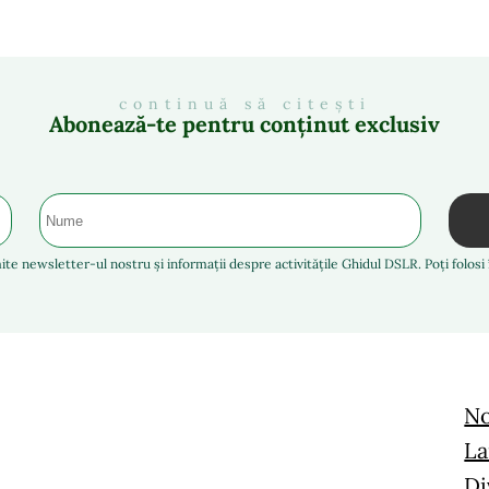
continuă să citești
Abonează-te pentru conținut exclusiv
ite newsletter-ul nostru și informații despre activitățile Ghidul DSLR. Poți folos
No
La
Di