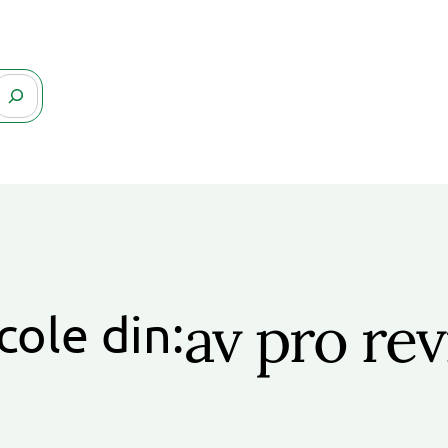
av pro re
cole din: