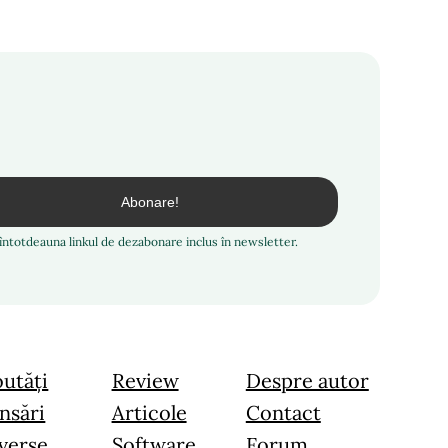
i întotdeauna linkul de dezabonare inclus în newsletter.
utăți
Review
Despre autor
nsări
Articole
Contact
verse
Software
Forum