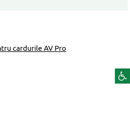
tru cardurile AV Pro
Deschide b