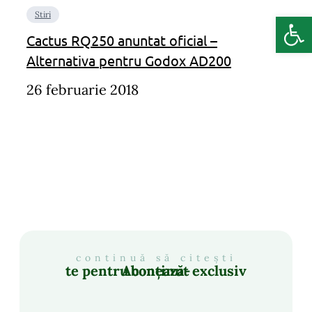
Deschide b
Stiri
Cactus RQ250 anuntat oficial –
Alternativa pentru Godox AD200
26 februarie 2018
continuă să citești
Abonează-te pentru conținut exclusiv