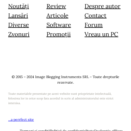
Noutăți
Review
Despre autor
Lansări
Articole
Contact
Diverse
Software
Forum
Zvonuri
Promoții
Vreau un PC
© 2015 – 2024 Image Blogging Instruments SRL – Toate drepturile
rezervate.
Toate materialele prezentate pe acest website sunt prioprietate intelectuală,
folosirea lor in orice scop fara acordul in scris al administratorului este strict
interzisa.
…a perrfect site
Termeni și condiții
Politică de confidențialitate
Declarație afiliere