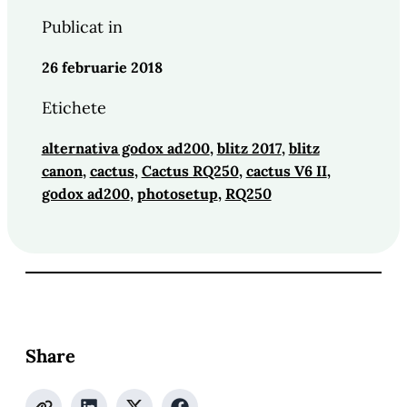
Publicat in
26 februarie 2018
Etichete
alternativa godox ad200
, 
blitz 2017
, 
blitz
canon
, 
cactus
, 
Cactus RQ250
, 
cactus V6 II
, 
godox ad200
, 
photosetup
, 
RQ250
Share