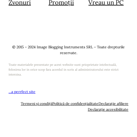
Zvonuri
Promoții
Vreau un PC
© 2015 – 2024 Image Blogging Instruments SRL – Toate drepturile
rezervate.
Toate materialele prezentate pe acest website sunt prioprietate intelectuală,
folosirea lor in orice scop fara acordul in scris al administratorului este strict
interzisa.
…a perrfect site
Termeni și condiții
Politică de confidențialitate
Declarație afiliere
Declarație accesibilitate