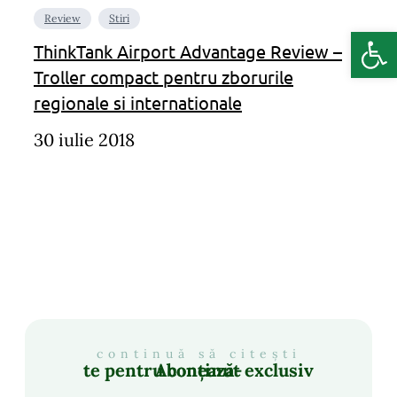
Review
Stiri
Deschide b
ThinkTank Airport Advantage Review –
Troller compact pentru zborurile
regionale si internationale
30 iulie 2018
continuă să citești
Abonează-te pentru conținut exclusiv