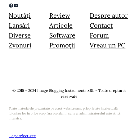
Facebook
YouTube
Noutăți
Review
Despre autor
Lansări
Articole
Contact
Diverse
Software
Forum
Zvonuri
Promoții
Vreau un PC
© 2015 – 2024 Image Blogging Instruments SRL – Toate drepturile
rezervate.
Toate materialele prezentate pe acest website sunt prioprietate intelectuală,
folosirea lor in orice scop fara acordul in scris al administratorului este strict
interzisa.
…a perrfect site