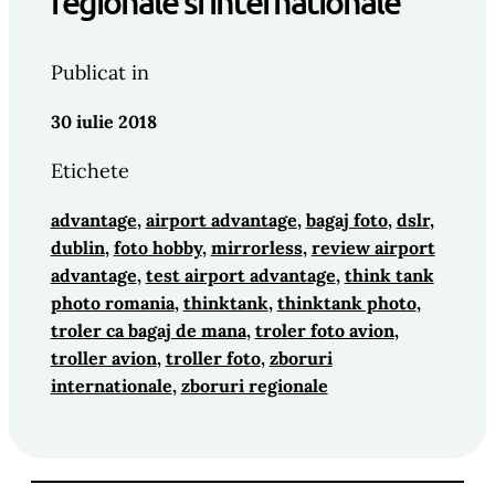
regionale si internationale
Publicat in
30 iulie 2018
Etichete
advantage
, 
airport advantage
, 
bagaj foto
, 
dslr
, 
dublin
, 
foto hobby
, 
mirrorless
, 
review airport
advantage
, 
test airport advantage
, 
think tank
photo romania
, 
thinktank
, 
thinktank photo
, 
troler ca bagaj de mana
, 
troler foto avion
, 
troller avion
, 
troller foto
, 
zboruri
internationale
, 
zboruri regionale