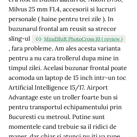
Milvus 25 mm F1.4, accesorii si lucruri
personale ( haine pentru trei zile ). In
buzunarul frontal am reusit sa strecor
sling-ul
MindShift PhotoCross 10 ( review )
, fara probleme. Am ales acesta varianta
pentru a nu cara trollerul dupa mine in
timpul zilei. Acelasi buzunar frontal poate
acomoda un laptop de 15 inch intr-un toc
Artificial Intelligence 15/17. Airport
Advantage este un troller foarte bun si
pentru transportul echipamentului prin
Bucuresti cu metroul. Putine sunt
momentele cand trebuie sa il ridici de
maner, dar chiar si atunci nu iti va rupe