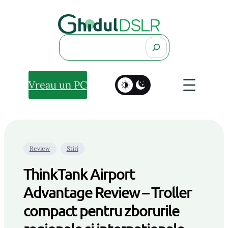
Search
Vreau un PC
Review
Stiri
ThinkTank Airport
Advantage Review – Troller
compact pentru zborurile