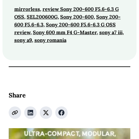
mirrorless
, 
review Sony 200-600 F5.6-6.3 G
OSS
, 
SEL200600G
, 
Sony 200-600
, 
Sony 200-
600 F5.6-6.3
, 
Sony 200-600 F5.6-6.3 G OSS
review
, 
Sony 600 mm F4 G-Master
, 
sony a7 iii
, 
sony a9
, 
sony romania
Share