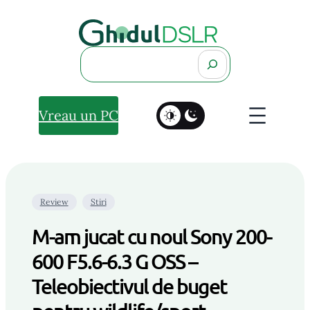
Search
Vreau un PC
Review
Stiri
M-am jucat cu noul Sony 200-
600 F5.6-6.3 G OSS –
Teleobiectivul de buget