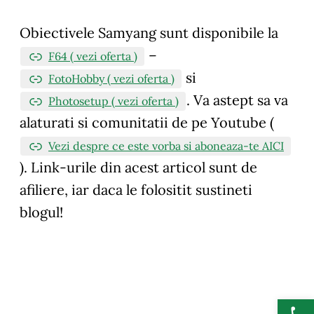
Obiectivele Samyang sunt disponibile la
–
F64 ( vezi oferta )
si
FotoHobby ( vezi oferta )
.
Va astept sa va
Photosetup ( vezi oferta )
alaturati si comunitatii de pe Youtube (
Vezi despre ce este vorba si aboneaza-te AICI
). Link-urile din acest articol sunt de
afiliere, iar daca le folositit sustineti
blogul!
Deschide b