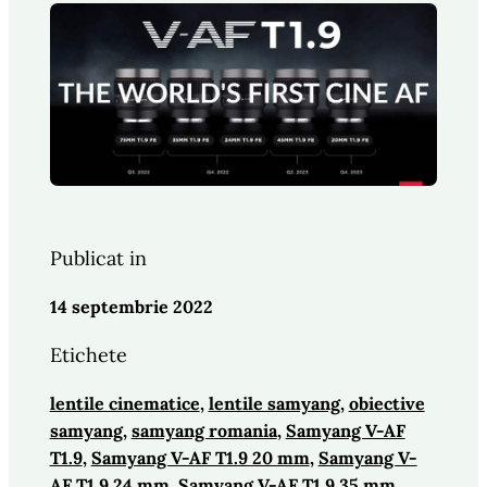
Publicat in
14 septembrie 2022
Etichete
lentile cinematice
, 
lentile samyang
, 
obiective
samyang
, 
samyang romania
, 
Samyang V-AF
T1.9
, 
Samyang V-AF T1.9 20 mm
, 
Samyang V-
AF T1.9 24 mm
, 
Samyang V-AF T1.9 35 mm
, 