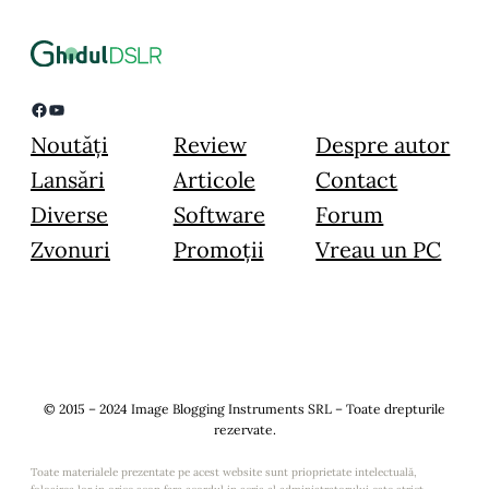
Facebook
YouTube
Noutăți
Review
Despre autor
Lansări
Articole
Contact
Diverse
Software
Forum
Zvonuri
Promoții
Vreau un PC
© 2015 – 2024 Image Blogging Instruments SRL – Toate drepturile
rezervate.
Toate materialele prezentate pe acest website sunt prioprietate intelectuală,