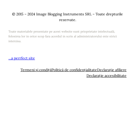
© 2015 – 2024 Image Blogging Instruments SRL – Toate drepturile
rezervate.
Toate materialele prezentate pe acest website sunt prioprietate intelectuală,
folosirea lor in orice scop fara acordul in scris al administratorului este strict
interzisa.
…a perrfect site
Termeni și condiții
Politică de confidențialitate
Declarație afiliere
Declarație accesibilitate