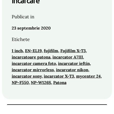
incarcare
Publicat in
23 septembrie 2020
Etichete
1 inch
, 
EN-EL19
, 
fujifilm
, 
Fujifilm X-T3
, 
incarcatoare patona
, 
incarcator A7III
, 
incarcator camera foto
, 
incarcator ieftin
, 
incarcator mirrorless
, 
incarcator nikon
, 
incarcator sony
, 
incarcator X-T3
, 
mycenter 24
, 
NP-F550
, 
NP-W126S
, 
Patona