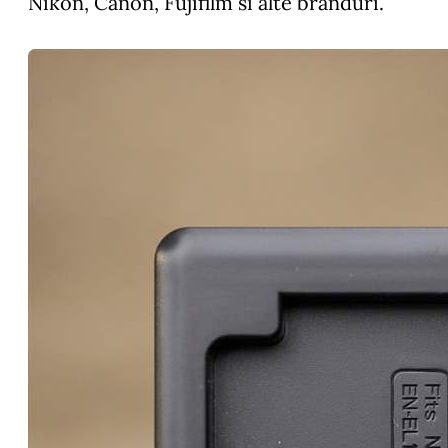
Nikon, Canon, Fujifilm si alte branduri.