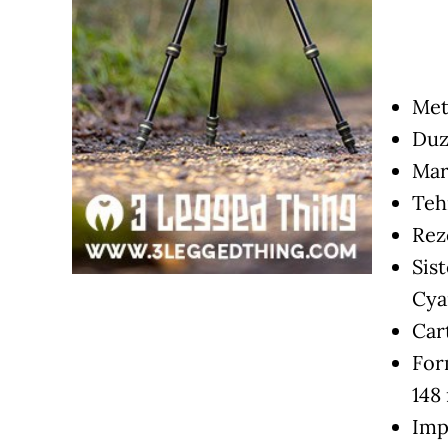
Met
Duz
Mar
Teh
Rez
Sis
Cya
Car
Form
148
Imp