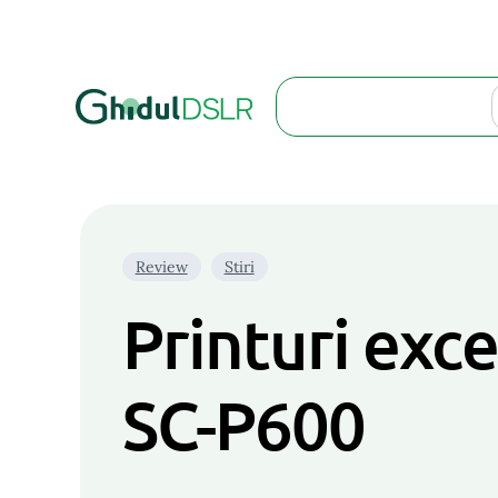
Search
Review
Stiri
Printuri exc
SC-P600