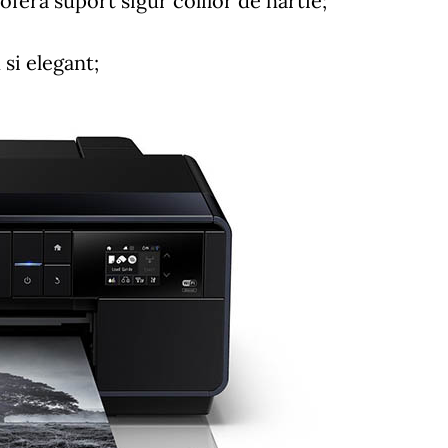
fera suport sigur colilor de hartie;
si elegant;