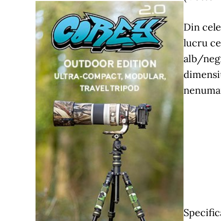
Din cele
lucru ce
alb/negr
dimensiu
nenumara
Specific