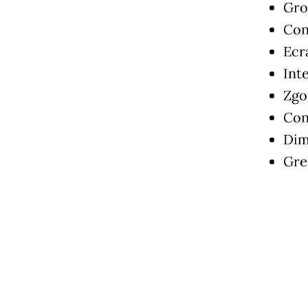
Gro
Con
Ecra
Int
Zgo
Con
Dim
Greu