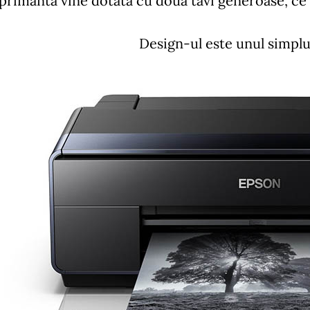
primanta vine dotata cu doua tavi generoase, ce o
Design-ul este unul simplu 