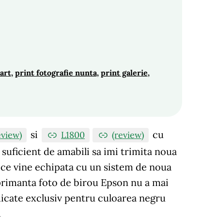
 art
, 
print fotografie nunta
, 
print galerie
, 
si
cu
eview)
L1800
(review)
suficient de amabili sa imi trimita noua
ce vine echipata cu un sistem de noua
mprimanta foto de birou Epson nu a mai
icate exclusiv pentru culoarea negru
.