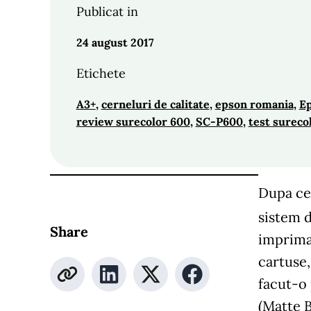
Publicat in
24 august 2017
Etichete
A3+
, 
cerneluri de calitate
, 
epson romania
, 
Ep
review surecolor 600
, 
SC-P600
, 
test sureco
Dupa ce
sistem d
Share
imprima
cartuse,
facut-o
(Matte B