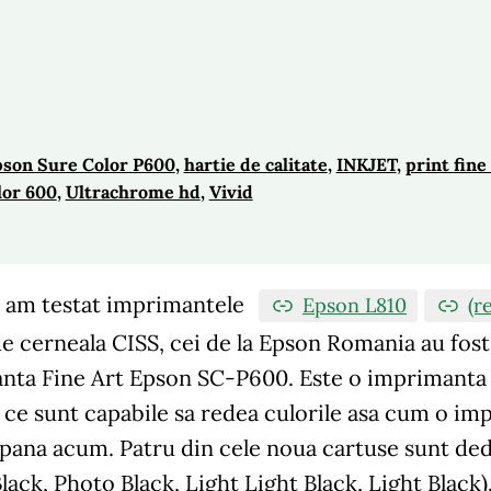
son Sure Color P600
, 
hartie de calitate
, 
INKJET
, 
print fine
lor 600
, 
Ultrachrome hd
, 
Vivid
 am testat imprimantele
Epson L810
(r
e cerneala CISS, cei de la Epson Romania au fost 
nta Fine Art Epson SC-P600. Este o imprimanta 
 ce sunt capabile sa redea culorile asa cum o i
 pana acum. Patru din cele noua cartuse sunt ded
lack, Photo Black, Light Light Black, Light Black)