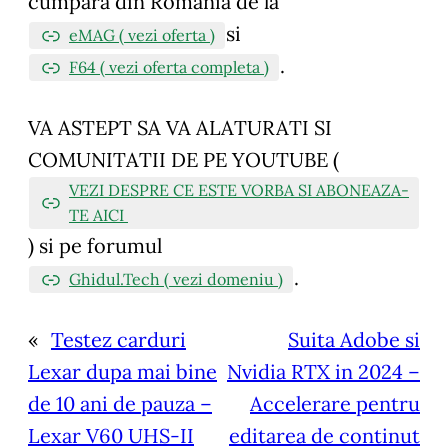
cumpara din Romania de la
si
eMAG ( vezi oferta )
.
F64 ( vezi oferta completa )
VA ASTEPT SA VA ALATURATI SI
COMUNITATII DE PE YOUTUBE (
VEZI DESPRE CE ESTE VORBA SI ABONEAZA-
TE AICI
)
si pe forumul
.
Ghidul.Tech ( vezi domeniu )
«
Testez carduri
Suita Adobe si
Lexar dupa mai bine
Nvidia RTX in 2024 –
de 10 ani de pauza –
Accelerare pentru
Lexar V60 UHS-II
editarea de continut