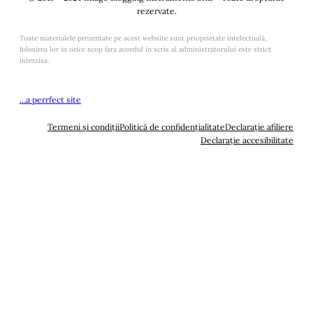
rezervate.
Toate materialele prezentate pe acest website sunt prioprietate intelectuală,
folosirea lor in orice scop fara acordul in scris al administratorului este strict
interzisa.
…a perrfect site
Termeni și condiții
Politică de confidențialitate
Declarație afiliere
Declarație accesibilitate