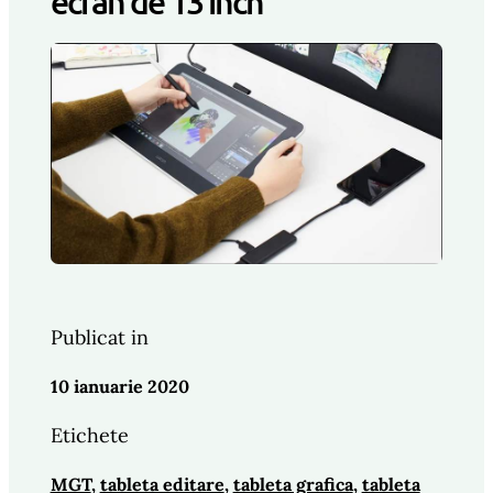
ecran de 13 inch
Publicat in
10 ianuarie 2020
Etichete
MGT
, 
tableta editare
, 
tableta grafica
, 
tableta