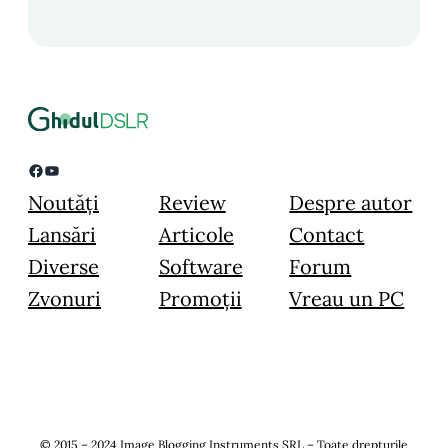
Facebook
YouTube
Noutăți
Review
Despre autor
Lansări
Articole
Contact
Diverse
Software
Forum
Zvonuri
Promoții
Vreau un PC
© 2015 – 2024 Image Blogging Instruments SRL – Toate drepturile