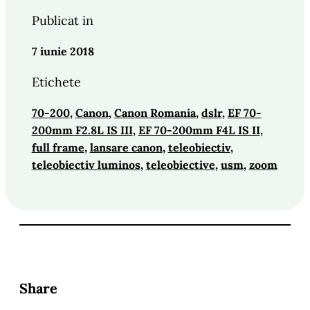
Publicat in
7 iunie 2018
Etichete
70-200
, 
Canon
, 
Canon Romania
, 
dslr
, 
EF 70-
200mm F2.8L IS III
, 
EF 70-200mm F4L IS II
, 
full frame
, 
lansare canon
, 
teleobiectiv
, 
teleobiectiv luminos
, 
teleobiective
, 
usm
, 
zoom
Share