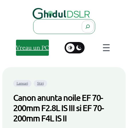
Search
Vreau un PC
Lansari
Stiri
Canon anunta noile EF 70-
200mm F2.8L IS III si EF 70-
200mm F4L IS II