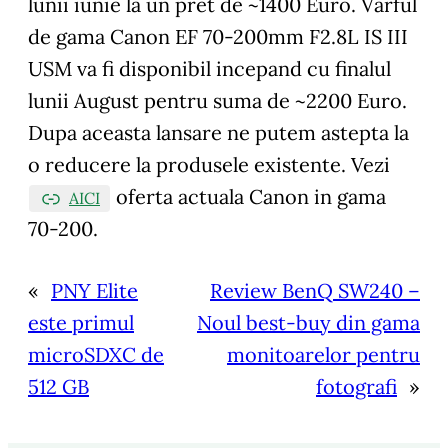
lunii iunie la un pret de ~1400 Euro. Varful
de gama Canon EF 70-200mm F2.8L IS III
USM va fi disponibil incepand cu finalul
lunii August pentru suma de ~2200 Euro.
Dupa aceasta lansare ne putem astepta la
o reducere la produsele existente. Vezi
oferta actuala Canon in gama
AICI
70-200.
«
PNY Elite
Review BenQ SW240 –
este primul
Noul best-buy din gama
microSDXC de
monitoarelor pentru
512 GB
fotografi
»