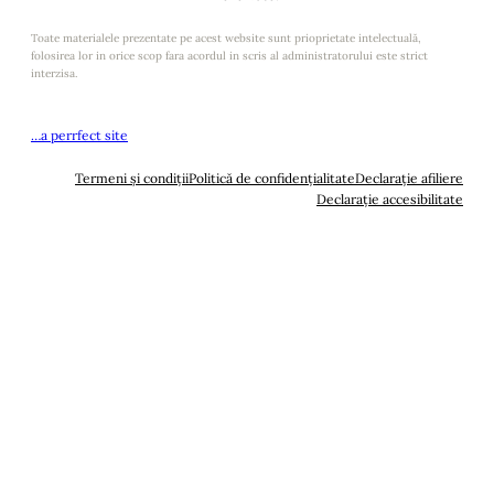
Toate materialele prezentate pe acest website sunt prioprietate intelectuală,
folosirea lor in orice scop fara acordul in scris al administratorului este strict
interzisa.
…a perrfect site
Termeni și condiții
Politică de confidențialitate
Declarație afiliere
Declarație accesibilitate