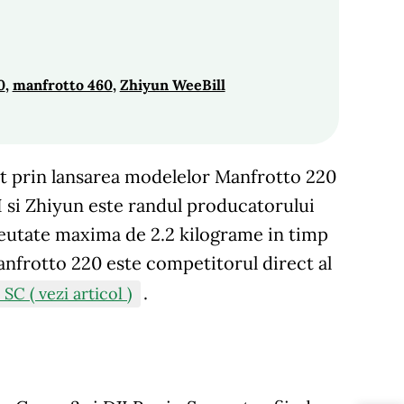
0
, 
manfrotto 460
, 
Zhiyun WeeBill
nt prin lansarea modelelor Manfrotto 220
I si Zhiyun este randul producatorului
greutate maxima de 2.2 kilograme in timp
anfrotto 220 este competitorul direct al
.
SC ( vezi articol )