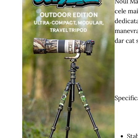
Noul Man
cele mai
dedicat
manevrar
dar cat 
Specific
Stab