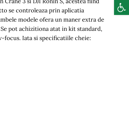
Deschide b
 Crane 3 si DJI Ronin S, acestea fiind
to se controleaza prin aplicatia
 ambele modele ofera un maner extra de
 Se pot achizitiona atat in kit standard,
focus. Iata si specificatiile cheie: