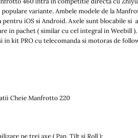
frotto 460 intra in competitie directa cu Zhiyun
 populare variante. Ambele modele de la Manfrot
a pentru iOS si Android. Axele sunt blocabile si
e in pachet ( similar cu cel integral in Weebill ).
si in kit PRO cu telecomanda si motoras de follow-
atii Cheie Manfrotto 220
ilizare pe trei axe ( Pan, Tilt si Roll );