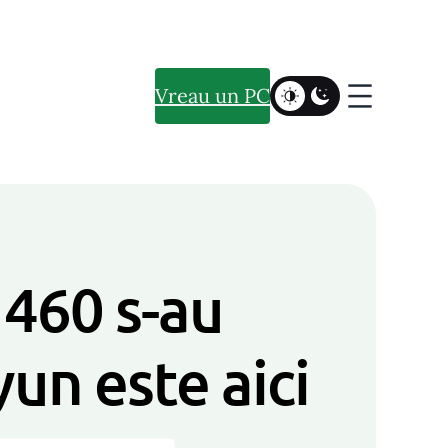
Vreau un PC
 460 s-au
yun este aici