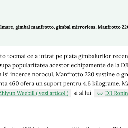
ilmare
, 
gimbal manfrotto
, 
gimbal mirrorless
, 
Manfrotto 22
o tocmai ce a intrat pe piata gimbalurilor rece
Dupa popularitatea acestor echipamente de la DJ
sa isi incerce norocul. Manfrotto 220 sustine o 
nta 460 ofera un suport pentru 4.6 kilograme. M
si al lui
Zhiyun Weebill ( vezi articol )
DJI Ronin 