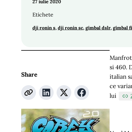
27 iulie 2020
Etichete
dji ronin s
, 
dji ronin sc
, 
gimbal dslr
, 
gimbal f
Manfrott
si 460. 
Share
italian 
ce varia
lui