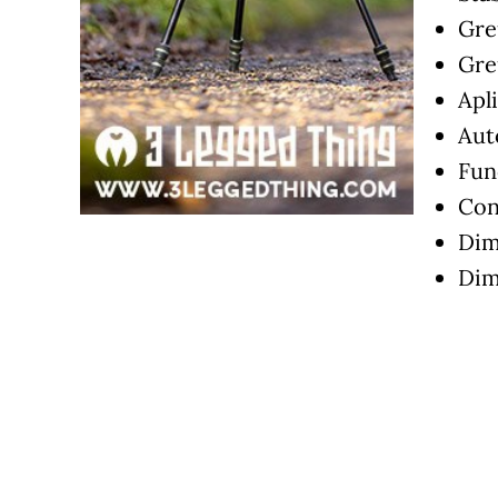
Gre
Gre
Apl
Aut
Fun
Con
Dime
Dim