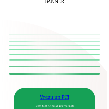
BANNER
Vreau un PC!
Peste 800 de build-uri realizate