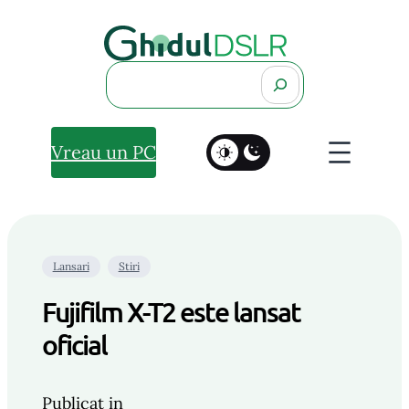
Search
Vreau un PC
Lansari
Stiri
Fujifilm X-T2 este lansat
oficial
Publicat in