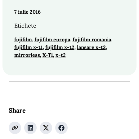
7 iulie 2016
Etichete
fujifilm
, 
fujifilm europa
, 
fujifilm romania
, 
fujifilm x-t1
, 
fujifilm x-t2
, 
lansare x-t2
, 
mirrorless
, 
X-T1
, 
x-t2
Share