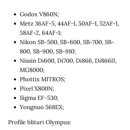
Godox V860N;
Metz 36AF-5, 44AF-1, 50AF-1, 52AF-1,
58AF-2, 64AF-1;
Nikon SB-500, SB-600, SB-700, SB-
800, SB-900, SB-910;
Nissin Di600, Di700, Di866, Di866II,
MG8000;
Phottix MITROS;
Pixel X800N;
Sigma EF-530;
Yongnuo 568EX;
Profile blituri Olympus: