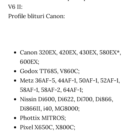
V6 II:
Profile blituri Canon:
Canon 320EX, 420EX, 430EX, 580EX*,
600EX;
Godox TT685, V860C;
Metz 36AF-5, 44AF-1, 50AF-1, 52AF-1,
58AF-1, 58AF-2, 64AF-1;
Nissin Di600, Di622, Di700, Di866,
Di866II, i40, MG8000;
Phottix MITROS;
Pixel X650C, X800C;