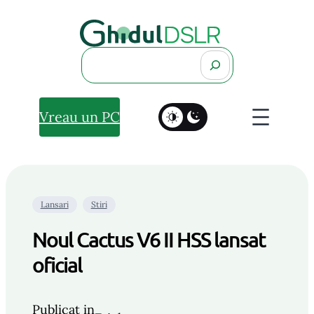
Search
Vreau un PC
Lansari
Stiri
Noul Cactus V6 II HSS lansat
oficial
Publicat in