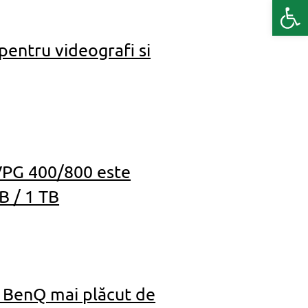
Deschide b
pentru videografi si
 VPG 400/800 este
B / 1 TB
ul BenQ mai plăcut de