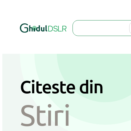
Sari
la
Search
conținut
Citeste din
Stiri