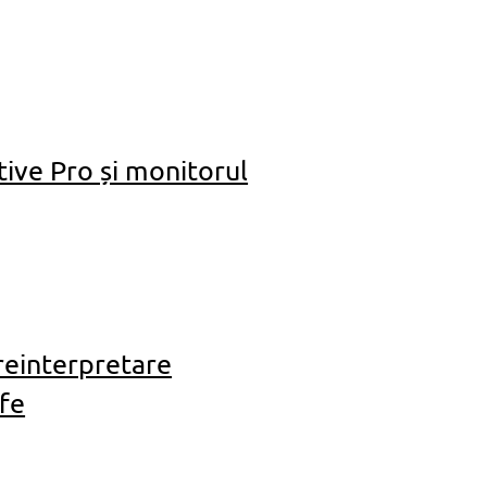
ive Pro și monitorul
reinterpretare
ife