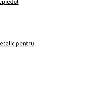
epiedul
talic pentru