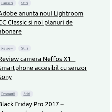
Lansari
Stiri
Adobe anunta noul Lightroom
CC Classic si noi planuri de
abonare
Review
Stiri
Review camera Neffos X1 –
Smartphone accesibil cu senzor
Sony
Promotii
Stiri
Black Friday Pro 2017 –