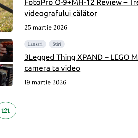
FotoPro O-9+MH-12 Review – Tr
videografului călător
25 martie 2026
Lansari
Stiri
3Legged Thing XPAND – LEGO Me
camera ta video
19 martie 2026
121