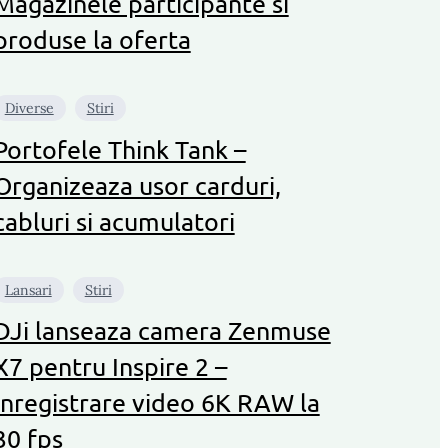
Magazinele participante si
produse la oferta
Diverse
Stiri
Portofele Think Tank –
Organizeaza usor carduri,
cabluri si acumulatori
Lansari
Stiri
DJi lanseaza camera Zenmuse
X7 pentru Inspire 2 –
Inregistrare video 6K RAW la
30 fps