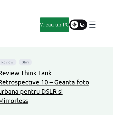
Vreau un PC
Review
Stiri
Review Think Tank
Retrospective 10 – Geanta foto
urbana pentru DSLR si
Mirrorless