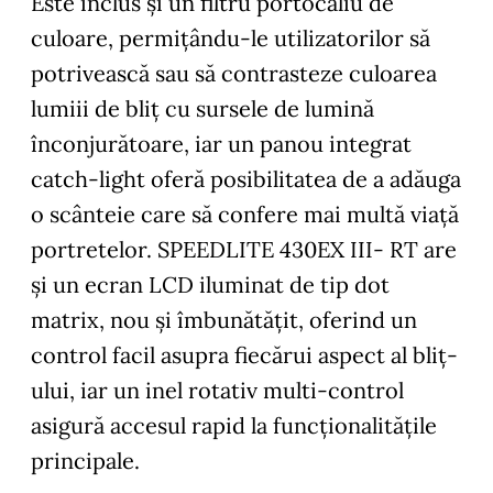
Este inclus și un filtru portocaliu de
culoare, permițându-le utilizatorilor să
potrivească sau să contrasteze culoarea
lumiii de bliț cu sursele de lumină
înconjurătoare, iar un panou integrat
catch-light oferă posibilitatea de a adăuga
o scânteie care să confere mai multă viață
portretelor. SPEEDLITE 430EX III- RT are
și un ecran LCD iluminat de tip dot
matrix, nou și îmbunătățit, oferind un
control facil asupra fiecărui aspect al bliț-
ului, iar un inel rotativ multi-control
asigură accesul rapid la funcționalitățile
principale.