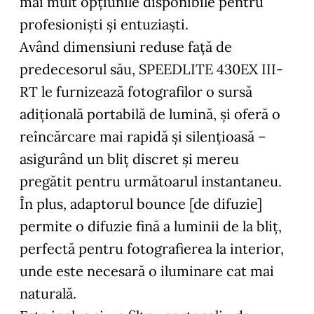
mai mult opțiunile disponibile pentru
profesioniști și entuziaști.
Având dimensiuni reduse față de
predecesorul său, SPEEDLITE 430EX III-
RT le furnizează fotografilor o sursă
adițională portabilă de lumină, și oferă o
reîncărcare mai rapidă și silențioasă –
asigurând un bliț discret și mereu
pregătit pentru următoarul instantaneu.
În plus, adaptorul bounce [de difuzie]
permite o difuzie fină a luminii de la bliț,
perfectă pentru fotografierea la interior,
unde este necesară o iluminare cat mai
naturală.