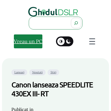
Search
Vreau un PC
Lansari
Noutati
Stiri
Canon lanseaza SPEEDLITE
430EX III- RT
Publicat in