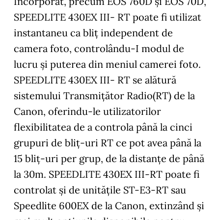
Încorporat, precum EOS 760D și EOS 70D,
SPEEDLITE 430EX III- RT poate fi utilizat
instantaneu ca bliț independent de
camera foto, controlându-I modul de
lucru și puterea din meniul camerei foto.
SPEEDLITE 430EX III- RT se alătură
sistemului Transmițător Radio(RT) de la
Canon, oferindu-le utilizatorilor
flexibilitatea de a controla până la cinci
grupuri de bliț-uri RT ce pot avea până la
15 bliț-uri per grup, de la distanțe de până
la 30m. SPEEDLITE 430EX III-RT poate fi
controlat și de unitățile ST-E3-RT sau
Speedlite 600EX de la Canon, extinzând și