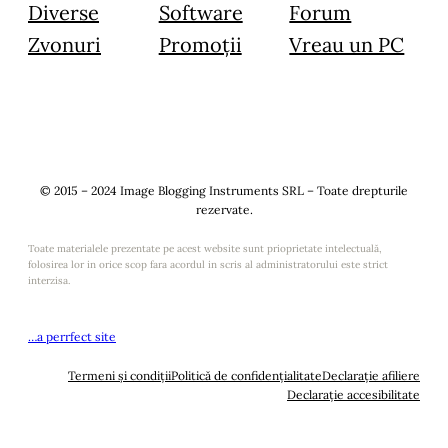
Diverse
Software
Forum
Zvonuri
Promoții
Vreau un PC
© 2015 – 2024 Image Blogging Instruments SRL – Toate drepturile
rezervate.
Toate materialele prezentate pe acest website sunt prioprietate intelectuală,
folosirea lor in orice scop fara acordul in scris al administratorului este strict
interzisa.
…a perrfect site
Termeni și condiții
Politică de confidențialitate
Declarație afiliere
Declarație accesibilitate