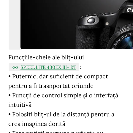
Funcțiile-cheie ale bliț-ului
:
SPEEDLITE 430EX III- RT
• Puternic, dar suficient de compact
pentru a fi trasnportat oriunde
• Funcții de control simple și o interfață
intuitivă
• Folosiți bliț-ul de la distanță pentru a
crea imaginea dorită