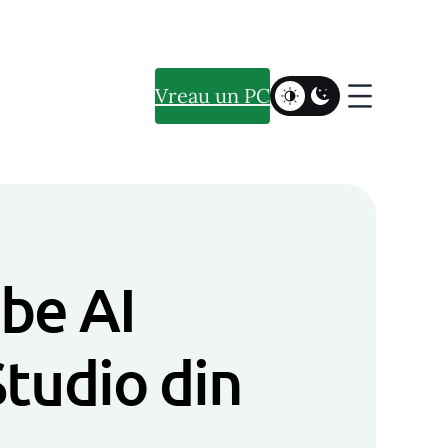
Vreau un PC
be AI
Studio din