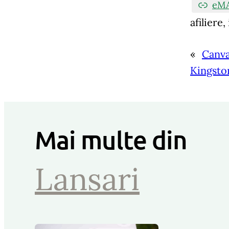
eMA
afiliere
«
Canva
Kingston
Mai multe din
Lansari