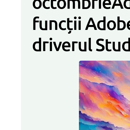
octombrieAd
funcții Adob
driverul Stu