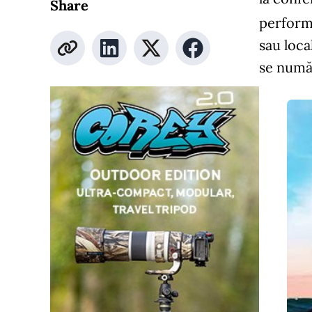
Share
performa
sau loca
se numă