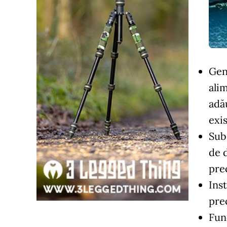
Gen
ali
adă
exis
Sub
de 
pre
Ins
pre
Fun