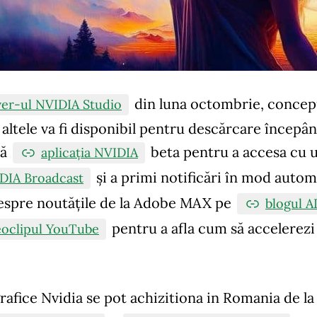
din
luna octombrie
, concep
ver-ul NVIDIA Studio
 altele va fi disponibil pentru descărcare începâ
că
beta pentru a accesa cu u
aplicația NVIDIA
și a primi notificări în mod autom
DIA Broadcast
espre noutățile de la Adobe MAX pe
blogul A
pentru a afla cum să accelerezi
eoclipul YouTube
grafice
Nvidia
se pot achizitiona in Romania de l