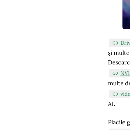
Dri
și multe
Descar
NVI
multe d
vid
AI.
Placile 