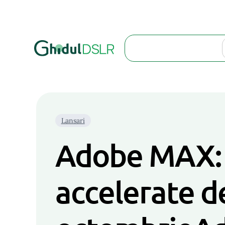
Search
Lansari
Adobe MAX: N
accelerate de