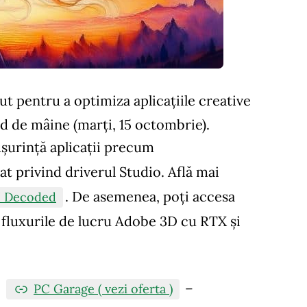
ut pentru a optimiza aplicațiile creative
nd de mâine (marți, 15 octombrie).
șurință aplicații precum
at privind driverul Studio. Află mai
. De asemenea, poți accesa
I Decoded
 fluxurile de lucru Adobe 3D cu RTX și
a
–
PC Garage ( vezi oferta )