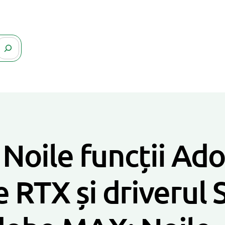
oile funcții Ado
 RTX și driverul 