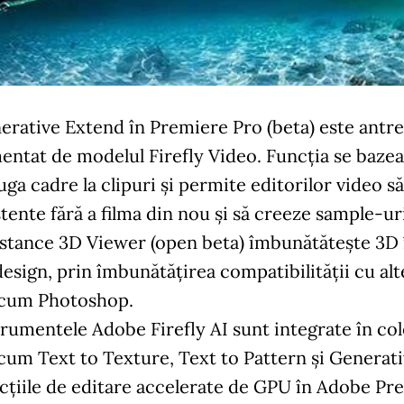
erative Extend în Premiere Pro (beta)
este antren
mentat de modelul Firefly Video. Funcția se bazeaz
uga cadre la clipuri și permite editorilor video s
tente fără a filma din nou și să creeze sample-uri
stance 3D Viewer (open beta)
îmbunătătește 3D î
design, prin îmbunătățirea compatibilității cu al
cum Photoshop.
trumentele Adobe Firefly AI
sunt integrate în co
cum Text to Texture, Text to Pattern și Generat
cțiile de editare accelerate de GPU în Adobe P