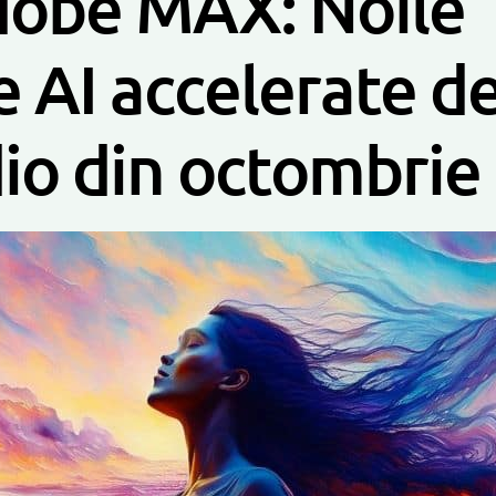
obe MAX: Noile
e AI accelerate de
dio din octombrie