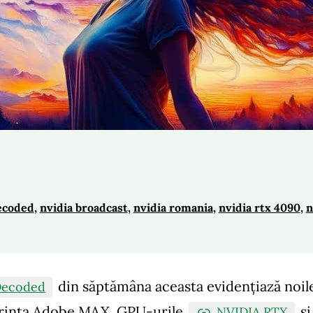
ecoded
, 
nvidia broadcast
, 
nvidia romania
, 
nvidia rtx 4090
, 
n
din săptămâna aceasta evidențiază noil
Decoded
erința Adobe MAX. GPU-urile
ș
NVIDIA RTX