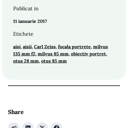
Publicat in
11 ianuarie 2017
Etichete
aisi
, 
aisii
, 
Carl Zeiss
, 
focala portrete
, 
milvus
135 mm f2
, 
milvus 85 mm
, 
obiectiv portret
, 
otus 28 mm
, 
otus 85 mm
Share