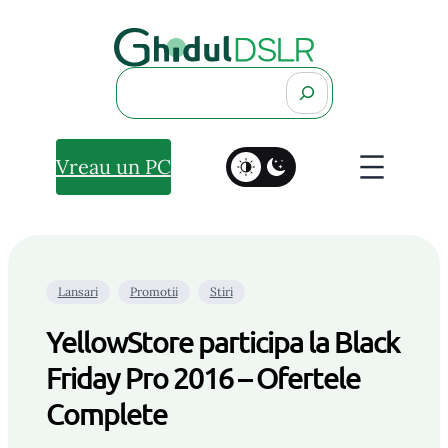
Search
Vreau un PC
Lansari
Promotii
Stiri
YellowStore participa la Black
Friday Pro 2016 – Ofertele
Complete