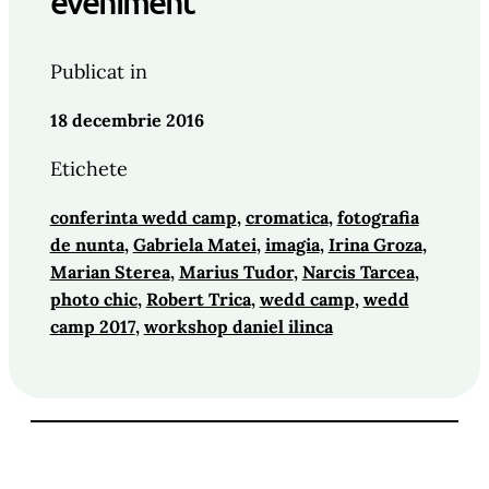
eveniment
Publicat in
18 decembrie 2016
Etichete
conferinta wedd camp
, 
cromatica
, 
fotografia
de nunta
, 
Gabriela Matei
, 
imagia
, 
Irina Groza
, 
Marian Sterea
, 
Marius Tudor
, 
Narcis Tarcea
, 
photo chic
, 
Robert Trica
, 
wedd camp
, 
wedd
camp 2017
, 
workshop daniel ilinca