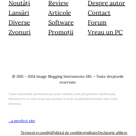
Noutăți
Review
Despre autor
Lansări
Articole
Contact
Diverse
Software
Forum
Zvonuri
Promoții
Vreau un PC
© 2015 – 2024 Image Blogging Instruments SRL – Toate drepturile
rezervate.
Toate materialele prezentate pe acest website sunt prioprietate intelectuală,
folosirea lor in orice scop fara acordul in scris al administratorului este strict
interzisa.
…a perrfect site
Termeni și condiții
Politică de confidențialitate
Declarație afiliere